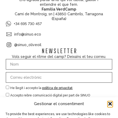
entendre el que fem.
Família VerdCamp
Camí de Montroig, sn | 43850 Cambrils, Tarragona
(España)
+34 695 730 457
info@sinuo.eco
@sinuo_oliveoil
Newsletter
Vols seguir el ritme del camp? Deixa’ns el teu correu.
He llegit i accepto la
política de privacitat
.
Accepto rebre comunicació digital per part de SINUO
Gestionar el consentiment
Subscriure’m
To provide the best experiences, we use technologies like cookies to