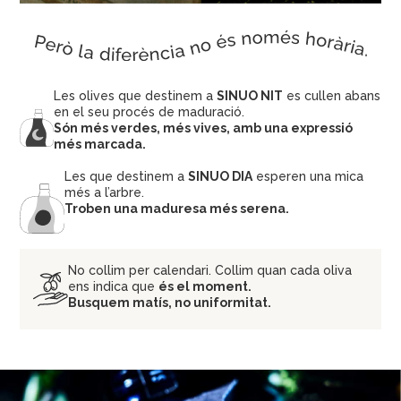
Les olives que destinem a
SINUO NIT
es cullen abans
en el seu procés de maduració.
Són més verdes, més vives, amb una expressió
més marcada.
Les que destinem a
SINUO DIA
esperen una mica
més a l’arbre.
Troben una maduresa més serena.
No collim per calendari. Collim quan cada oliva
ens indica que
és el moment.
Busquem matís, no uniformitat.