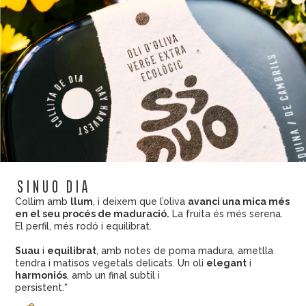
sinuo dia
Collim amb
llum
, i deixem que l’oliva
avanci una mica més
en el seu procés de maduració.
La fruita és més serena.
El perfil, més rodó i equilibrat.
Suau
i
equilibrat
, amb notes de poma madura, ametlla
tendra i matisos vegetals delicats. Un oli
elegant
i
harmoniós
, amb un final subtil i
persistent.*