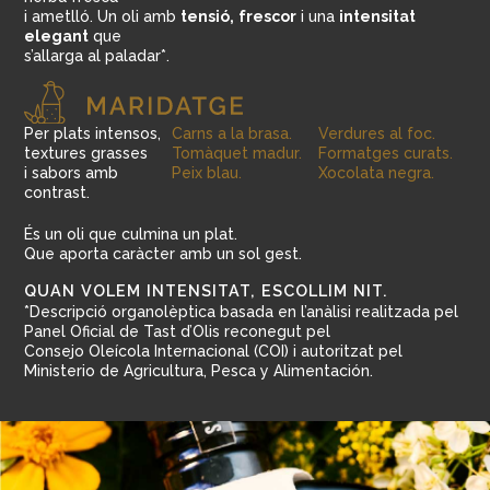
i ametlló. Un oli amb
tensió,
frescor
i una
intensitat
elegant
que
s’allarga al paladar*.
Per plats intensos,
Carns a la brasa.
Verdures al foc.
textures grasses
Tomàquet madur.
Formatges curats.
i sabors amb
Peix blau.
Xocolata negra.
contrast.
És un oli que culmina un plat.
Que aporta caràcter amb un sol gest.
QUAN VOLEM INTENSITAT, ESCOLLIM NIT.
*Descripció organolèptica basada en l’anàlisi realitzada pel
Panel Oficial de Tast d’Olis reconegut pel
Consejo Oleícola Internacional (COI) i autoritzat pel
Ministerio de Agricultura, Pesca y Alimentación.