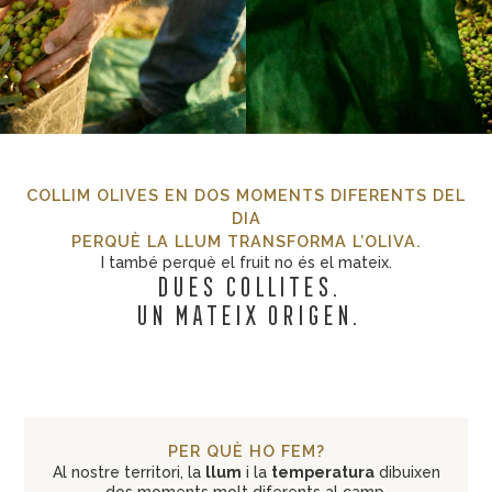
COLLIM OLIVES EN DOS MOMENTS DIFERENTS DEL
DIA
PERQUÈ LA LLUM TRANSFORMA L’OLIVA.
I també perquè el fruit no és el mateix.
dues collites.
un mateix origen.
PER QUÈ HO FEM?
Al nostre territori, la
llum
i la
temperatura
dibuixen
dos moments molt diferents al camp.