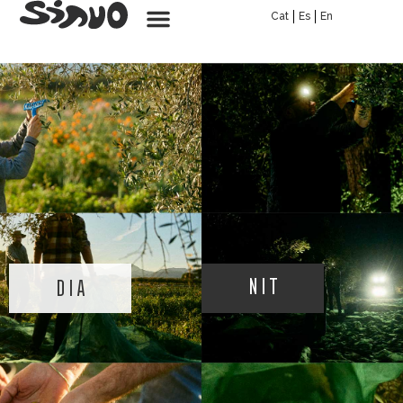
Cat
Es
En
nit
DIA