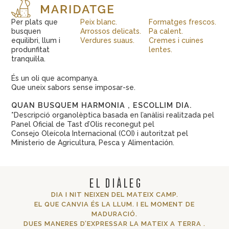
Per plats que
Peix blanc.
Formatges frescos.
busquen
Arrossos delicats.
Pa calent.
equilibri, llum i
Verdures suaus.
Cremes i cuines
produnfitat
lentes.
tranquil·la.
És un oli que acompanya.
Que uneix sabors sense imposar-se.
QUAN BUSQUEM HARMONIA , ESCOLLIM DIA.
*Descripció organolèptica basada en l’anàlisi realitzada pel
Panel Oficial de Tast d’Olis reconegut pel
Consejo Oleícola Internacional (COI) i autoritzat pel
Ministerio de Agricultura, Pesca y Alimentación.
EL DIÀLEG
DIA I NIT NEIXEN DEL MATEIX CAMP.
EL QUE CANVIA ÉS LA LLUM. I EL MOMENT DE
MADURACIÓ.
DUES MANERES D’EXPRESSAR LA MATEIX A TERRA .