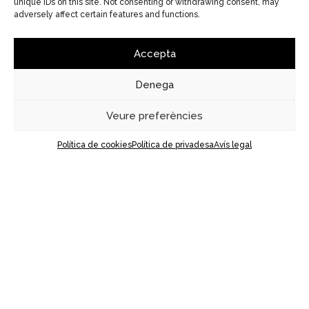
unique IDs on this site. Not consenting or withdrawing consent, may
adversely affect certain features and functions.
Accepta
Denega
Veure preferències
Política de cookies
Política de privadesa
Avís legal
DÍA Y NOCHE